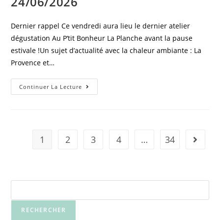
24/06/2026
Dernier rappel Ce vendredi aura lieu le dernier atelier
dégustation Au P’tit Bonheur La Planche avant la pause
estivale !Un sujet d’actualité avec la chaleur ambiante : La
Provence et…
Continuer La Lecture
1
2
3
4
…
34
Rechercher
RECHERCHER