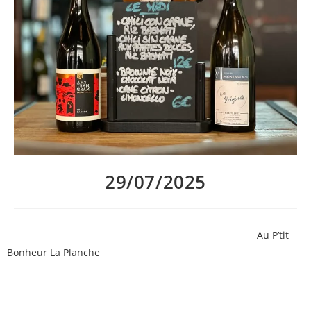
29/07/2025
Encore 2 semaines de bons plats du midi fait maison
Au P’tit
Bonheur La Planche
avant les vacances !
Découvrez notre menu de la semaine et nos suggestions de vin
au verre :
– Ams Tram Gram de Calmel & Joseph, le verre à 5€