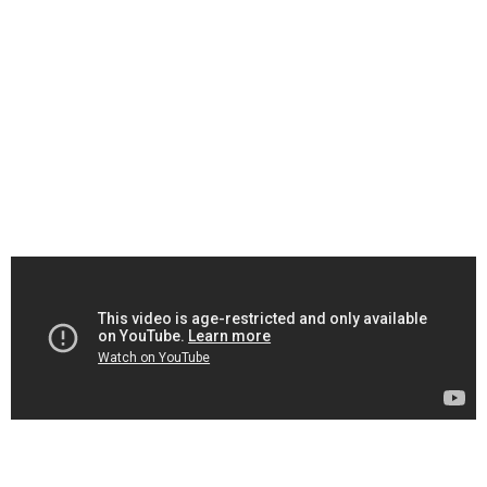
Dimanche 24 décembre : dernière case pour Au P’tit
Bonheur La Planche, car demain vous ouvrirez vos
cadeaux sous le sapin ! Une dernière case qui bulle , avec
notre sélection de champagne, crémant de Bourgogne,
de Loire, d’Alsace, cerdon, gamay aromatique, clairette de
Die, prosecco et pétillant sans alcool ! Disponible
aujourd’hui jusqu’à midi!