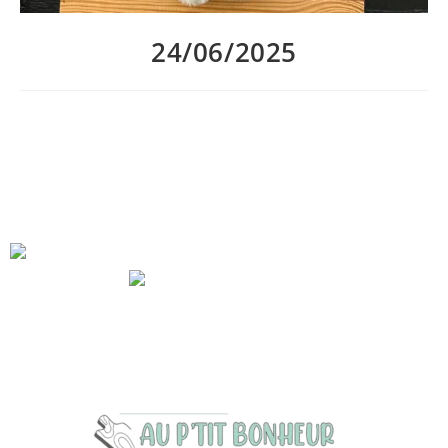
24/06/2025
Du beau temps encore dans le ciel lyonnais et les assiettes
mijotées par Brian!
Comme suggestions de vin au verre :
– Sablet du domaine Piaugier, le verre à 5€
– Mâcon Milly Lamartine de Noémie Thillet, le verre à 5€ aussi
réservation conseillée, en salle sous la Clim ou en terrasse
sous les parasols