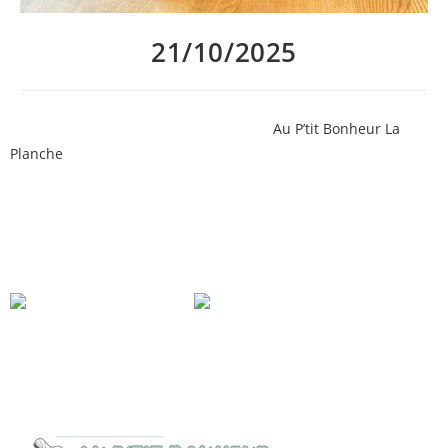
21/10/2025
Semaine pluvieuse, semaine heureuse
Au P’tit Bonheur La
Planche
!
Découvrez notre menu du midi mijoté par Brian, disponible du
mardi au samedi inclus, et les suggestions de vin au verre de
Rantanplanche :
– Cairanne Garrigues du domaine des Amadieu, le verre à 6,5€
– Cheverny d’Hervé Villemade, le verre à 6,5€ aussi
réservation conseillée