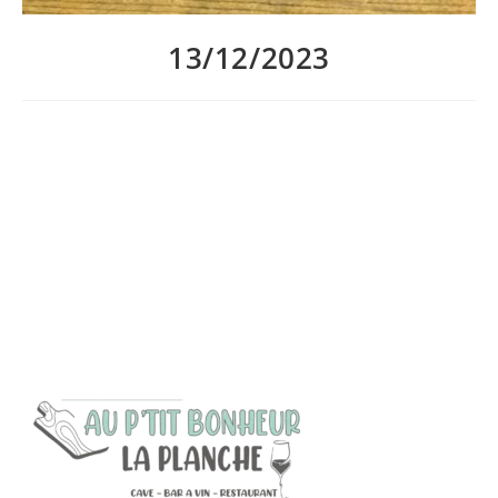
13/12/2023
Mercredi 13 décembre : une nouvelle case de notre calendrier
de l’avent Au P’tit Bonheur La Planche ! Découvrons aujourd’hui
le Rhum Saison XO. Un rhum hors d’âge de Jérôme Teissendier,
fruit d’assemblage de rhums de la Jamaïque, de la Barbade et
de Trinidad, vieilli en Charente en fût de vieux cognacs. Santé !