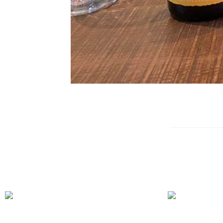
Un peu de soleil dans le ciel et dans l’assiette Au P’tit Bonheur 
Et en suggestions de vin :
– Bohem, vin rouge nous venant d’Espagne, le verre à 5€
– Noble Épine de la Cave de St Désirat, viognier des collines rhod
Réservation conseillée, surtout en terrasse!