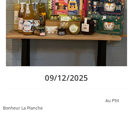
09/12/2025
Mardi 9 Décembre : une case remplie de douceurs
Au P’tit
Bonheur La Planche
!
Pour les becs sucrés, retrouvez notre gamme de gourmandises
: jus de fruit, tablette de chocolat ou chocolats à la liqueur,
babas ou cannelés au rhum, orangettes, pâtes et confiture de