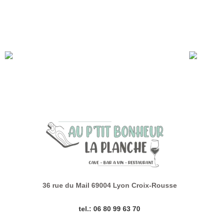
– Bourgogne Chardonnay du Château de l’Hestrange, le verre à
5,5€
Qui dit nouveau mois, dit… nouvelle carte de vin au verre!
Venez vite la tester!
Au P’tit Bonheur La Planche sera fermé Jeudi 8 Mai
36 rue du Mail 69004 Lyon Croix-Rousse
tel.: 06 80 99 63 70