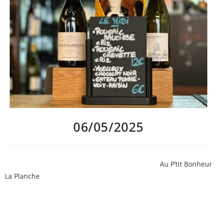
06/05/2025
Après un week-end prolongé, retour en cuisine
Au P’tit Bonheur
La Planche
!
Découvrez le menu de la semaine préparé par Brian, et nos
suggestions de vin au verre:
– Grand Marrenon rouge de Marrenon, le verre à 5€