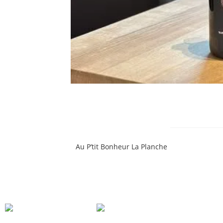
Retour des vacances
Au P’tit Bonheur La Planche
…
Mais pas d’inquiétude, Brian n’a pas perdu la papatte pour vous 
Découvrez le menu de la semaine, disponible le midi du mardi au
– Diabolicôt de Bonnigal-Bodet, le verre à 4,5€
– Pinot Gris de Kirmann, le verre à 5€
réservation conseillée