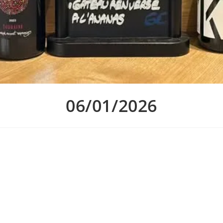
06/01/2026
réchauffer l’estomac !
 samedi inclus, et les suggestions de vin au verre de Rantanplanch