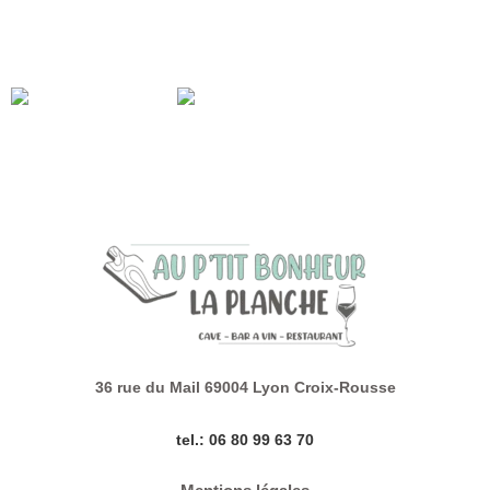
sur place
– 1€ sur les bouteilles de 75cl, à emporter ou à consommer sur
place
1e arrivé 1e servi
36 rue du Mail 69004 Lyon Croix-Rousse
tel.: 06 80 99 63 70