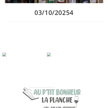
03/10/20254
Vendredi 11 octobre à 20h aura lieu le prochain atelier Whisky
Au P’tit Bonheur La Planche : Tourbé or not Tourbé?
Une dégustation de 2h, accompagnée de nos planches repas.
Lesquels de ces flacons allez-vous découvrir?
Inscription obligatoire