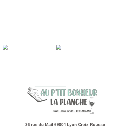
Rantanplanche :
– Petit Clos, Cahors du Clos Triguedina, le verre à 5€
– Premiers Pas Sur La Lune, Corbières du domaine Ste Marie
des Crozes, le verre à 5€ aussi
Et comme d’habitude, nouveau mois, nouvelle carte des vins au
verre !
réservation appréciée
36 rue du Mail 69004 Lyon Croix-Rousse